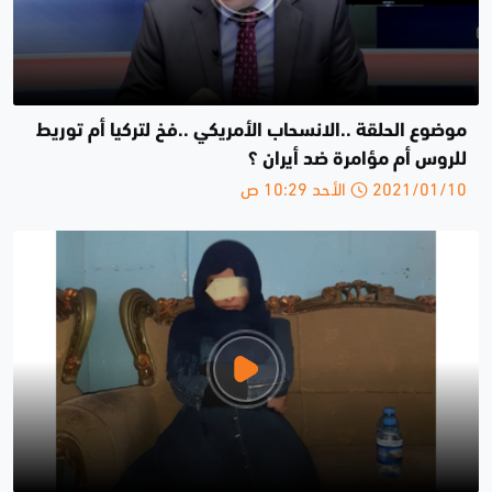
موضوع الحلقة ..الانسحاب الأمريكي ..فخ لتركيا أم توريط
للروس أم مؤامرة ضد أيران ؟
2021/01/10 الأحد 10:29 ص