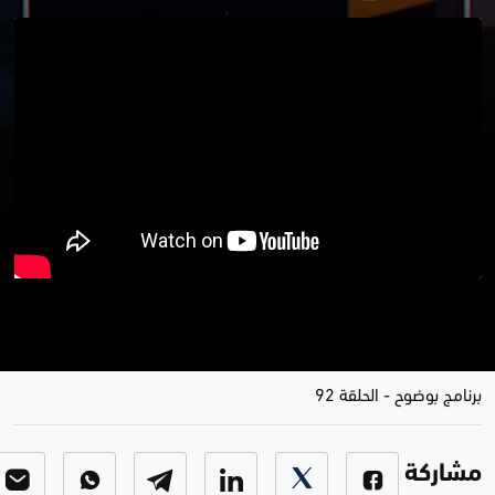
إخراج الفصائل .. خنجر يروي المصائب
و رفض تتلقفه العصائب
برنامج بوضوح
-
الحلقة 92
مشاركة