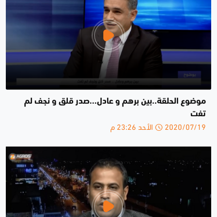
موضوع الحلقة..بين برهم و عادل...صدر قلق و نجف لم
تفت
2020/07/19 الأحد 23:26 م