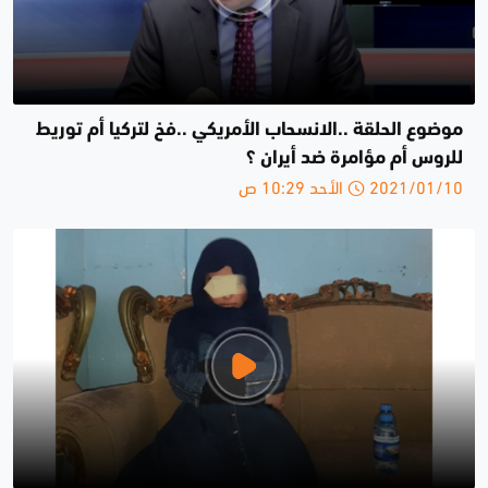
موضوع الحلقة ..الانسحاب الأمريكي ..فخ لتركيا أم توريط
للروس أم مؤامرة ضد أيران ؟
2021/01/10 الأحد 10:29 ص