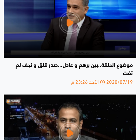
موضوع الحلقة..بين برهم و عادل...صدر قلق و نجف لم
تفت
2020/07/19 الأحد 23:26 م