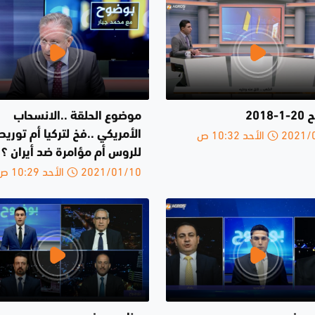
2018
موضوع الحلقة ..الانسحاب
الأحد 10:32 ص
الأمريكي ..فخ لتركيا أم توريط
للروس أم مؤامرة ضد أيران ؟
2021/01/10 الأحد 10:29 ص