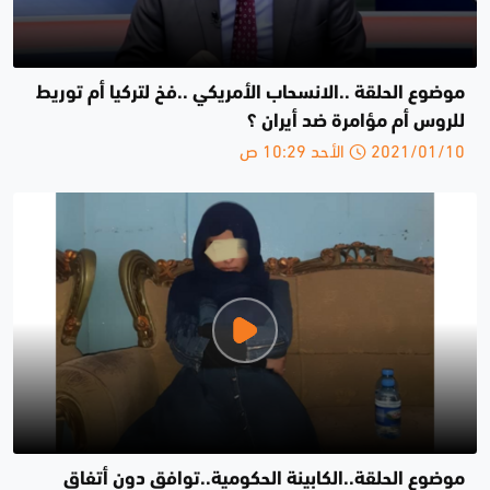
موضوع الحلقة ..الانسحاب الأمريكي ..فخ لتركيا أم توريط
للروس أم مؤامرة ضد أيران ؟
2021/01/10 الأحد 10:29 ص
موضوع الحلقة..الكابينة الحكومية..توافق دون أتفاق