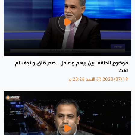
موضوع الحلقة..بين برهم و عادل...صدر قلق و نجف لم
تفت
2020/07/19 الأحد 23:26 م