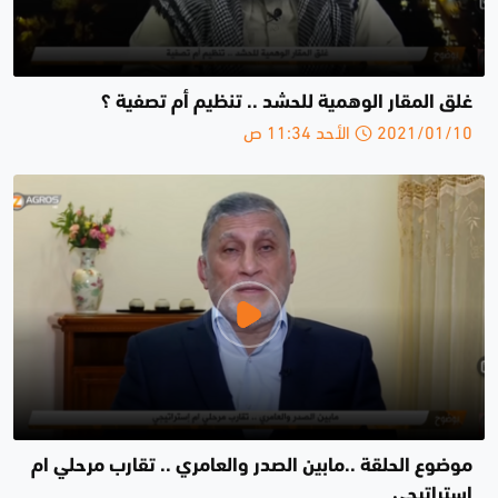
غلق المقار الوهمية للحشد .. تنظيم أم تصفية ؟
2021/01/10 الأحد 11:34 ص
موضوع الحلقة ..مابين الصدر والعامري .. تقارب مرحلي ام
إستراتيجي