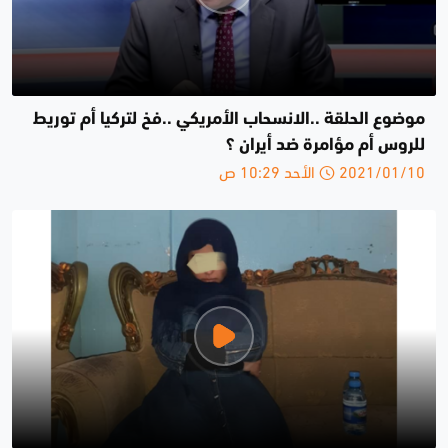
موضوع الحلقة ..الانسحاب الأمريكي ..فخ لتركيا أم توريط
للروس أم مؤامرة ضد أيران ؟
2021/01/10 الأحد 10:29 ص