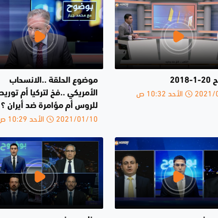
2018
موضوع الحلقة ..الانسحاب
الأحد 10:32 ص
الأمريكي ..فخ لتركيا أم توريط
للروس أم مؤامرة ضد أيران ؟
2021/01/10 الأحد 10:29 ص