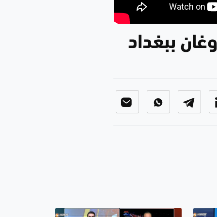
وغان ببغداد