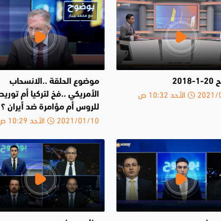
2018
موضوع الحلقة ..الانسحاب
الأحد 10:32 ص
الأمريكي ..فخ لتركيا أم توريط
للروس أم مؤامرة ضد أيران ؟
2021/01/10 الأحد 10:29 ص