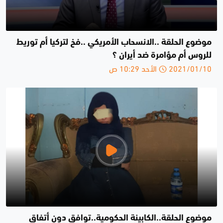
موضوع الحلقة ..الانسحاب الأمريكي ..فخ لتركيا أم توريط
للروس أم مؤامرة ضد أيران ؟
2021/01/10 الأحد 10:29 ص
موضوع الحلقة..الكابينة الحكومية..توافق دون أتفاق