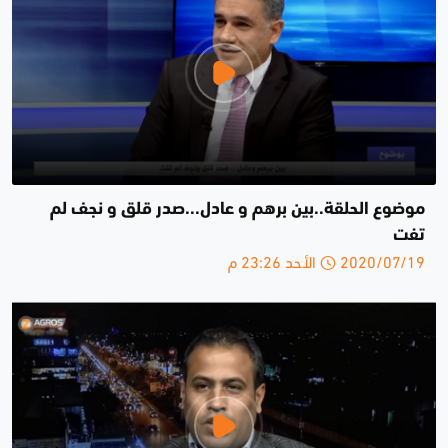
موضوع الحلقة..بين برهم و عادل...صدر قلق و نجف لم
تفت
2020/07/19 الأحد 23:26 م