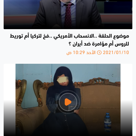
موضوع الحلقة ..الانسحاب الأمريكي ..فخ لتركيا أم توريط
للروس أم مؤامرة ضد أيران ؟
2021/01/10 الأحد 10:29 ص