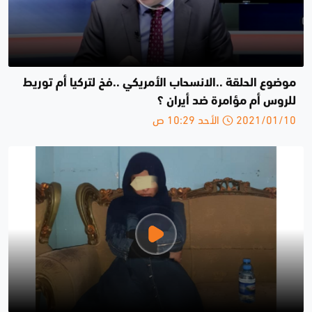
موضوع الحلقة ..الانسحاب الأمريكي ..فخ لتركيا أم توريط
للروس أم مؤامرة ضد أيران ؟
2021/01/10 الأحد 10:29 ص