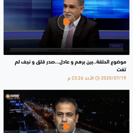
موضوع الحلقة..بين برهم و عادل...صدر قلق و نجف لم
تفت
2020/07/19 الأحد 23:26 م