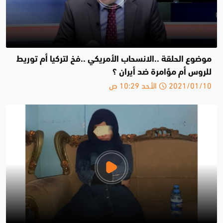
موضوع الحلقة ..الانسحاب الأمريكي ..فخ لتركيا أم توريط
للروس أم مؤامرة ضد أيران ؟
2021/01/10 الأحد 10:29 ص