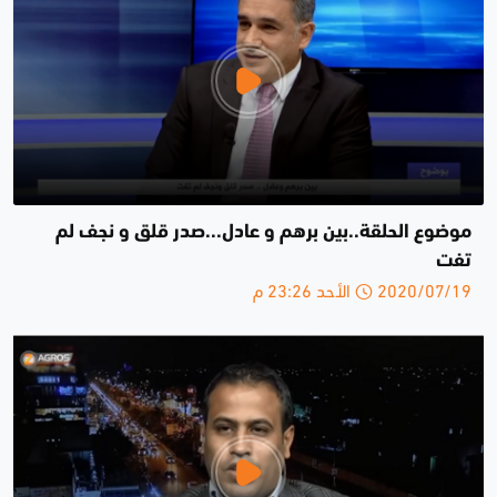
موضوع الحلقة..بين برهم و عادل...صدر قلق و نجف لم
تفت
2020/07/19 الأحد 23:26 م