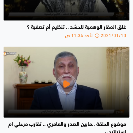
غلق المقار الوهمية للحشد .. تنظيم أم تصفية ؟
2021/01/10 الأحد 11:34 ص
موضوع الحلقة ..مابين الصدر والعامري .. تقارب مرحلي ام
إستراتيجي