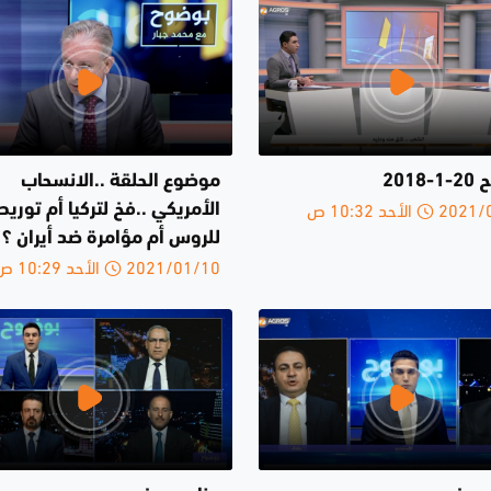
2018
موضوع الحلقة ..الانسحاب
الأحد 10:32 ص
الأمريكي ..فخ لتركيا أم توريط
للروس أم مؤامرة ضد أيران ؟
2021/01/10 الأحد 10:29 ص