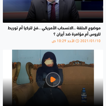
موضوع الحلقة ..الانسحاب الأمريكي ..فخ لتركيا أم توريط
للروس أم مؤامرة ضد أيران ؟
2021/01/10 الأحد 10:29 ص