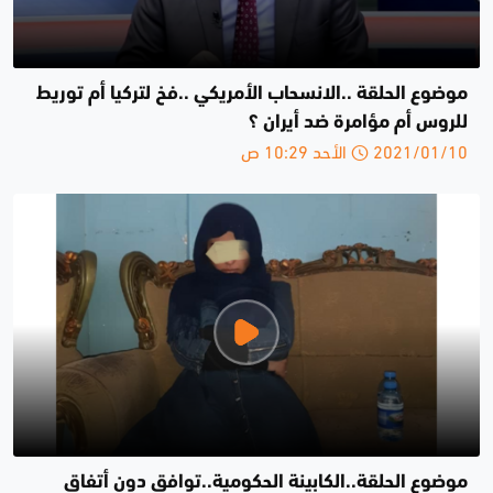
موضوع الحلقة ..الانسحاب الأمريكي ..فخ لتركيا أم توريط
للروس أم مؤامرة ضد أيران ؟
2021/01/10 الأحد 10:29 ص
موضوع الحلقة..الكابينة الحكومية..توافق دون أتفاق