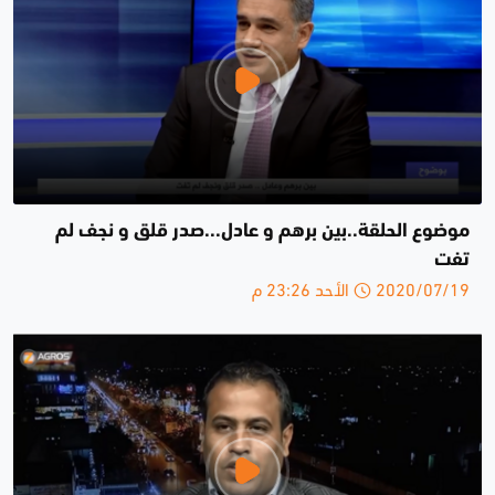
موضوع الحلقة..بين برهم و عادل...صدر قلق و نجف لم
تفت
2020/07/19 الأحد 23:26 م