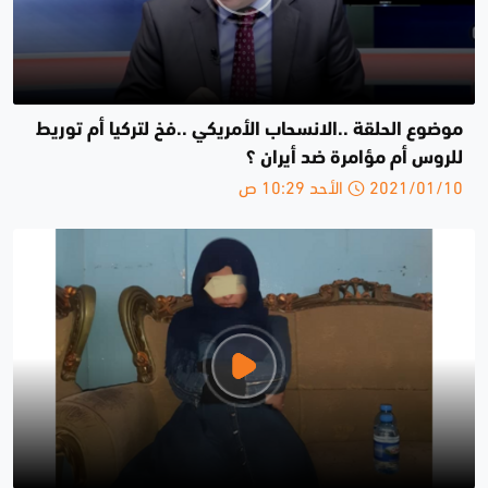
موضوع الحلقة ..الانسحاب الأمريكي ..فخ لتركيا أم توريط
للروس أم مؤامرة ضد أيران ؟
2021/01/10 الأحد 10:29 ص