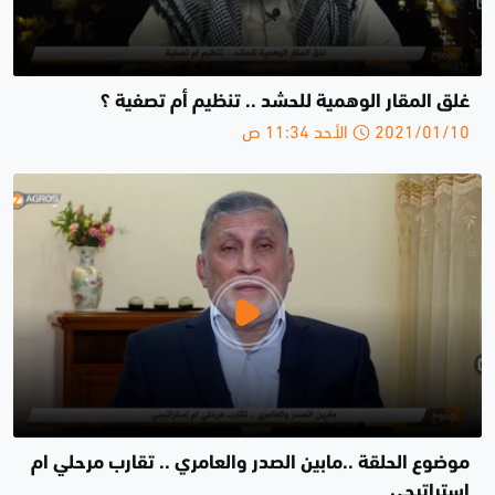
غلق المقار الوهمية للحشد .. تنظيم أم تصفية ؟
2021/01/10 الأحد 11:34 ص
موضوع الحلقة ..مابين الصدر والعامري .. تقارب مرحلي ام
إستراتيجي