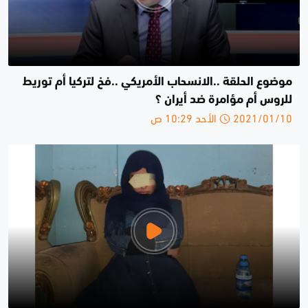
موضوع الحلقة ..الانسحاب الأمريكي ..فخ لتركيا أم توريط
للروس أم مؤامرة ضد أيران ؟
2021/01/10 الأحد 10:29 ص