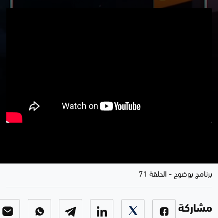
موضوع الحلقة - العبادي..لو العب لو
أخرب الملعب ؟
برنامج بوضوح
-
الحلقة 71
مشاركة