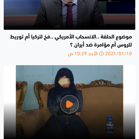
موضوع الحلقة ..الانسحاب الأمريكي ..فخ لتركيا أم توريط
للروس أم مؤامرة ضد أيران ؟
2021/01/10 الأحد 10:29 ص