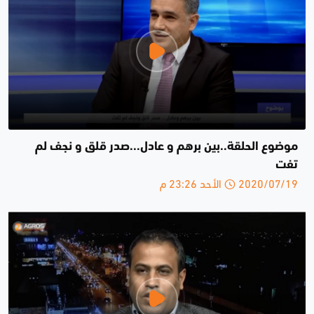
موضوع الحلقة..بين برهم و عادل...صدر قلق و نجف لم
تفت
2020/07/19 الأحد 23:26 م