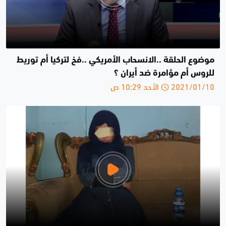
موضوع الحلقة ..الانسحاب الأمريكي ..فخ لتركيا أم توريط
للروس أم مؤامرة ضد أيران ؟
2021/01/10 الأحد 10:29 ص