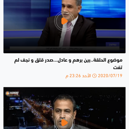
موضوع الحلقة..بين برهم و عادل...صدر قلق و نجف لم
تفت
2020/07/19 الأحد 23:26 م