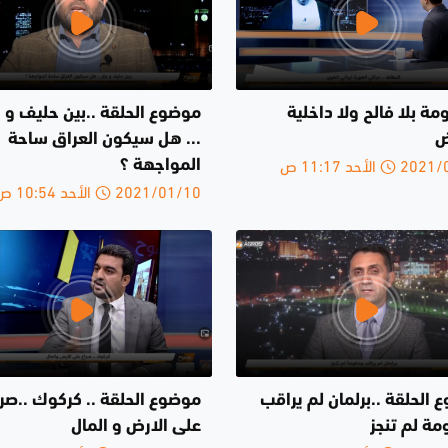
مة بلا فالح ولا داخلية
موضوع الحلقة ..بين حليف و ج
ض
... هل سيكون العراق ساحة
الأحد 11:17 ص
المواجهة ؟
2021/01/10 الأحد 10:54 ص
الحلقة ..برلمان لم يراقب
موضوع الحلقة .. كركوك ..صرا
مة لم تنجز
على الارض و المال