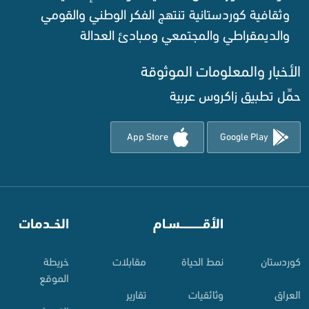
وثقافية كوردستانية تنتهج الفكر الوطني والقومي
والديمقراطي والمجتمعي ومبادئ العدالة ‌
الأخبار والمعلومات الموثوقة‌
حمِّل تطبيق زاكروس عربية
App Store
Google Play
⠀
الأقـــــــــــسـام
⠀
الخــدمات
کوردستان
نمط الحياة
مقابلات
خريطة
الموقع
العراق
وثائقيات
تقارير