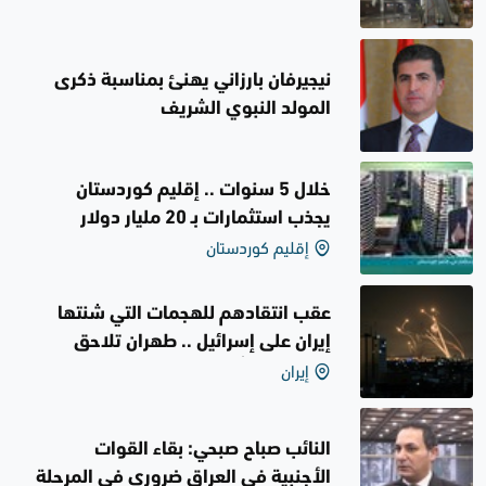
نيجيرفان بارزاني يهنئ بمناسبة ذكرى
المولد النبوي الشريف
خلال 5 سنوات .. إقليم كوردستان
يجذب استثمارات بـ 20 مليار دولار
إقليم كوردستان
عقب انتقادهم للهجمات التي شنتها
إيران على إسرائيل .. طهران تلاحق
إيران
إعلاميين وكُتاب
النائب صباح صبحي: بقاء القوات
الأجنبية في العراق ضروري في المرحلة