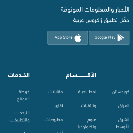
الأخبار والمعلومات الموثوقة‌
حمِّل تطبيق زاكروس عربية
App Store
Google Play
⠀
الأقـــــــــــسـام
⠀
الخــدمات
کوردستان
نمط الحياة
مقابلات
خريطة
الموقع
العراق
وثائقيات
تقارير
الترددات
الشرق
علوم
مطبوعات
والتطبيقات
الأوسط
وتكنولوجيا
أخبار