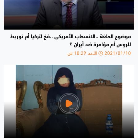
موضوع الحلقة ..الانسحاب الأمريكي ..فخ لتركيا أم توريط
للروس أم مؤامرة ضد أيران ؟
2021/01/10 الأحد 10:29 ص