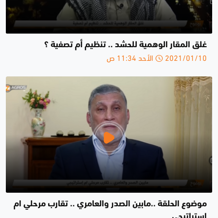
غلق المقار الوهمية للحشد .. تنظيم أم تصفية ؟
2021/01/10 الأحد 11:34 ص
موضوع الحلقة ..مابين الصدر والعامري .. تقارب مرحلي ام
إستراتيجي