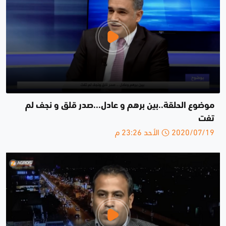
موضوع الحلقة..بين برهم و عادل...صدر قلق و نجف لم
تفت
2020/07/19 الأحد 23:26 م