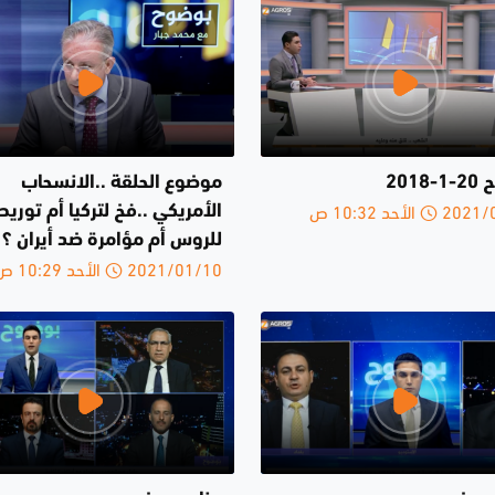
2018
موضوع الحلقة ..الانسحاب
الأحد 10:32 ص
الأمريكي ..فخ لتركيا أم توريط
للروس أم مؤامرة ضد أيران ؟
2021/01/10 الأحد 10:29 ص