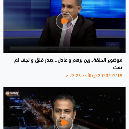
موضوع الحلقة..بين برهم و عادل...صدر قلق و نجف لم
تفت
2020/07/19 الأحد 23:26 م