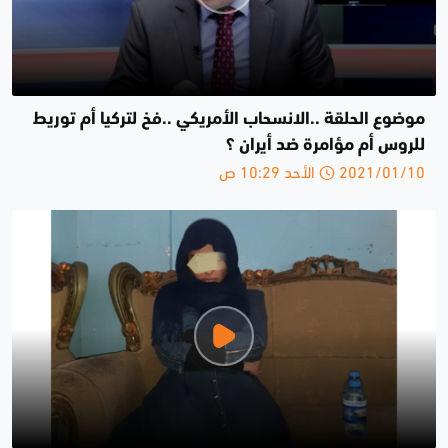
موضوع الحلقة ..الانسحاب الأمريكي ..فخ لتركيا أم توريط
للروس أم مؤامرة ضد أيران ؟
2021/01/10 الأحد 10:29 ص