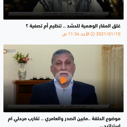
غلق المقار الوهمية للحشد .. تنظيم أم تصفية ؟
2021/01/10 الأحد 11:34 ص
موضوع الحلقة ..مابين الصدر والعامري .. تقارب مرحلي ام
إستراتيجي