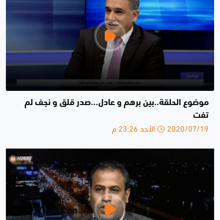
موضوع الحلقة..بين برهم و عادل...صدر قلق و نجف لم
تفت
2020/07/19 الأحد 23:26 م