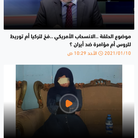
موضوع الحلقة ..الانسحاب الأمريكي ..فخ لتركيا أم توريط
للروس أم مؤامرة ضد أيران ؟
2021/01/10 الأحد 10:29 ص