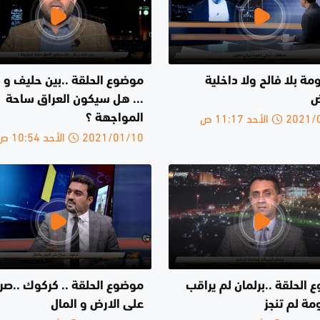
مة بلا فالح ولا داخلية
موضوع الحلقة ..بين حليف و ج
ض
... هل سيكون العراق ساحة
الأحد 11:17 ص
المواجهة ؟
2021/01/10 الأحد 10:54 ص
الحلقة ..برلمان لم يراقب
موضوع الحلقة .. كركوك ..صرا
مة لم تنجز
على الارض و المال