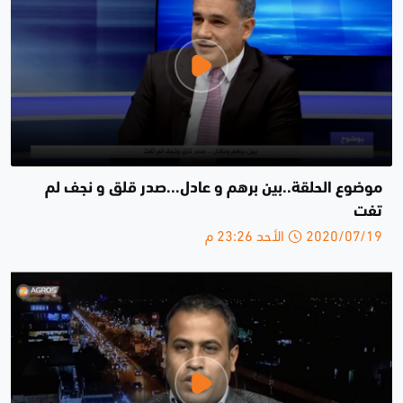
موضوع الحلقة..بين برهم و عادل...صدر قلق و نجف لم
تفت
2020/07/19 الأحد 23:26 م