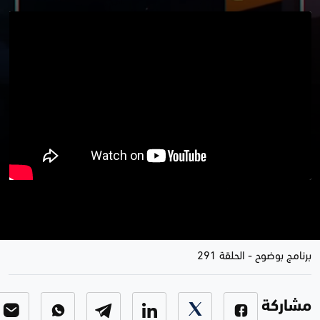
كورمور .. قصف بمقذوف و تهديد
خارج المألوف
برنامج بوضوح
-
الحلقة 291
مشاركة