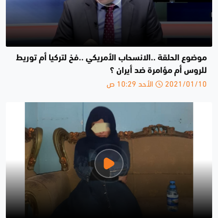
موضوع الحلقة ..الانسحاب الأمريكي ..فخ لتركيا أم توريط
للروس أم مؤامرة ضد أيران ؟
2021/01/10 الأحد 10:29 ص