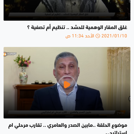
غلق المقار الوهمية للحشد .. تنظيم أم تصفية ؟
2021/01/10 الأحد 11:34 ص
موضوع الحلقة ..مابين الصدر والعامري .. تقارب مرحلي ام
إستراتيجي