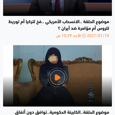
موضوع الحلقة ..الانسحاب الأمريكي ..فخ لتركيا أم توريط
للروس أم مؤامرة ضد أيران ؟
2021/01/10 الأحد 10:29 ص
موضوع الحلقة..الكابينة الحكومية..توافق دون أتفاق