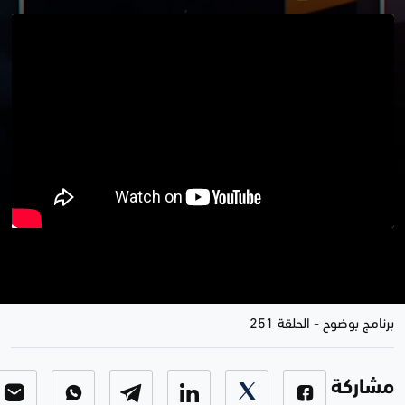
الضربات الامريكية .. شجب واستنكار
و هجمات بلا استئثار
برنامج بوضوح
-
الحلقة 251
مشاركة