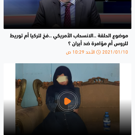
موضوع الحلقة ..الانسحاب الأمريكي ..فخ لتركيا أم توريط
للروس أم مؤامرة ضد أيران ؟
2021/01/10 الأحد 10:29 ص