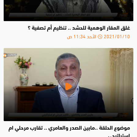
غلق المقار الوهمية للحشد .. تنظيم أم تصفية ؟
2021/01/10 الأحد 11:34 ص
موضوع الحلقة ..مابين الصدر والعامري .. تقارب مرحلي ام
إستراتيجي