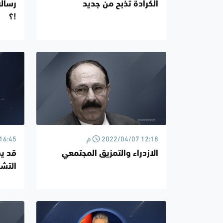
الكرادة تذبح من جديد
رسالة
!؟
2022/04/07 12:18 م
/04/05
الازدراء والتمزيق المجتمعي
قد يك
التش
والقر