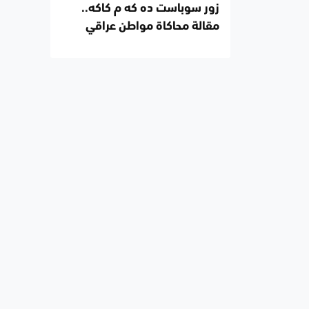
زور سوباست ده كه م كاكه..
مقالة محاكاة مواطن عراقي
كوردي وأخيه العربي