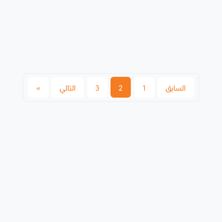
السابق
1
2
3
التالي
»