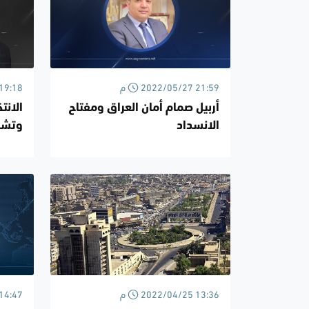
2022/05/27 21:59 م
/05/19
أربيل صمام أمان العراق ومفتاح
الانت
الانسداد
وتشك
2022/04/25 13:36 م
/04/19