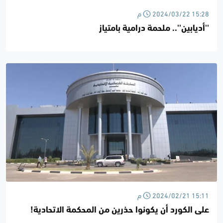
2024/03/22 15:28 م
''أديابين''.. ملحمة درامية بامتياز
2024/02/21 15:11 م
على الكورد أن يكونوا حذرين من المحكمة الاتحادية!