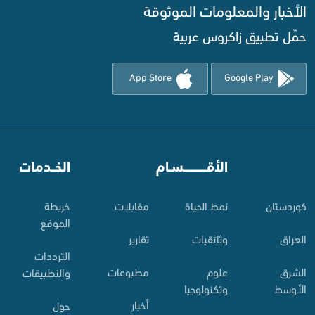
الأخبار والمعلومات الموثوقة‌
حمِّل تطبيق زاكروس عربية
App Store
Google Play
⠀
الأقـــــــــــسـام
⠀
الخــدمات
کوردستان
نمط الحياة
مقابلات
خريطة
الموقع
العراق
وثائقيات
تقارير
الترددات
الشرق
علوم
مطبوعات
والتطبيقات
الأوسط
وتكنولوجيا
أخبار
حول