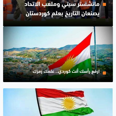
مانشستر سيتي وملعب الاتحاد
يصنعان التاريخ بعلم كوردستان
ارفع رأسك أنت كوردي.. علمك رمزك