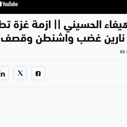
هيفاء الحسيني || ازمة غزة ت
 نارين غضب واشنطن وقصف ا
8