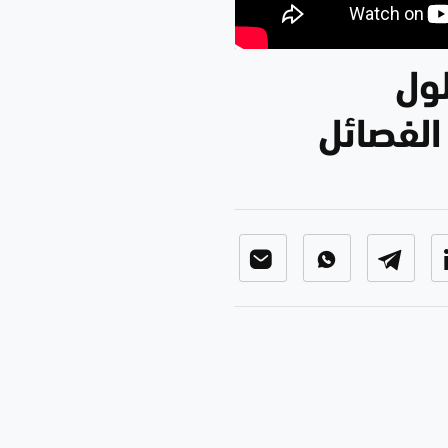
طول
لفصائل