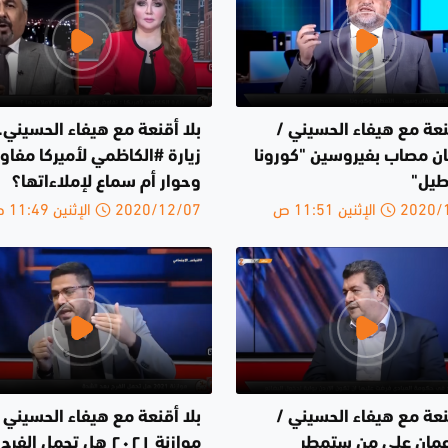
نعة مع هيفاء الحسيني /
بلا أقنعة مع هيفاء الحسيني..
مان مصاب بفيروسين "كورونا
زيارة #الكاظمي لأميركا مفا
طيل"
وحوار أم سماع لإملاءاتها؟
الإثنين 11:51 ص
2020/12/07 الإثنين 11:49 ص
نعة مع هيفاء الحسيني /
بلا أقنعة مع هيفاء الحسيني 
مان على من ستمطر
موازنة ٢٠٢١ هل تحمل الف