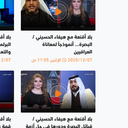
بلا أقنعة مع هيفاء الحسيني /
بلا أق
البصرة... أنموذجاً لمعاناة
البرل
العراقيين
والتع
2020/12/07 الإثنين 11:55 ص
2020/12/07 
بلا أقنعة مع هيفاء الحسيني /
بلا أق
قبائل البصرة ودورها في حل أزمة
قمة ع