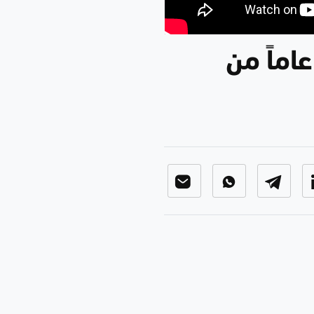
 أقنعة مع هيفاء الحسيني || العراق.. 21 عاماً من