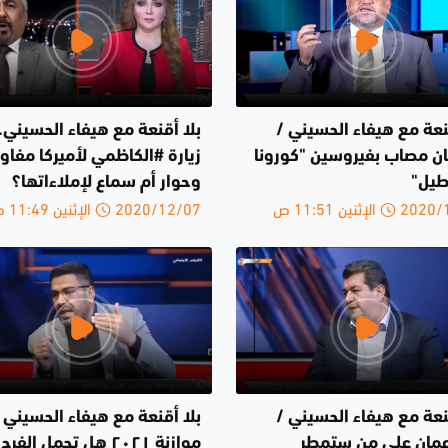
نعة مع هيفاء الحسيني /
بلا أقنعة مع هيفاء الحسيني..
مان مصاب بفيروسين "كورونا
زيارة #الكاظمي لأميركا مفا
طيل"
وحوار أم سماع لإملاءاتها؟
الإثنين 11:51 ص
2020/12/07 الإثنين 11:49 ص
نعة مع هيفاء الحسيني /
بلا أقنعة مع هيفاء الحسيني 
مان على من ستمطر
موازنة ٢٠٢١ هل تحمل الف