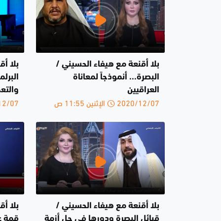
بلا أقنعة مع هيفاء الحسيني /
بلا أق
البصرة... أنموذجاً لمعاناة
البرل
العراقيين
والتع
2020/12/07 الإثنين 11:55 ص
2020/12/07 
بلا أقنعة مع هيفاء الحسيني /
بلا أق
قبائل البصرة ودورها في حل أزمة
قمة ع