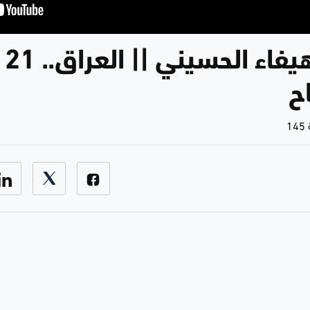
بلا
ح
1