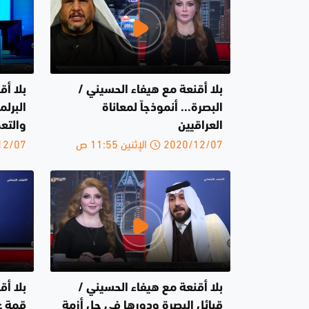
بلا أقنعة مع هيفاء الحسيني /
بلا أق
البصرة... أنموذجاً لمعاناة
البرل
العراقيين
والتع
2020/12/07 الإثنين 11:55 ص
2020/12/07 
بلا أقنعة مع هيفاء الحسيني /
بلا أق
قبائل البصرة ودورها في حل أزمة
قمة ع