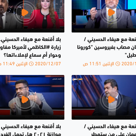
نعة مع هيفاء الحسيني /
بلا أقنعة مع هيفاء الحسيني..
مان مصاب بفيروسين "كورونا
زيارة #الكاظمي لأميركا مفا
طيل"
وحوار أم سماع لإملاءاتها؟
الإثنين 11:51 ص
2020/12/07 الإثنين 11:49 ص
نعة مع هيفاء الحسيني /
بلا أقنعة مع هيفاء الحسيني 
مان على من ستمطر
موازنة ٢٠٢١ هل تحمل الف