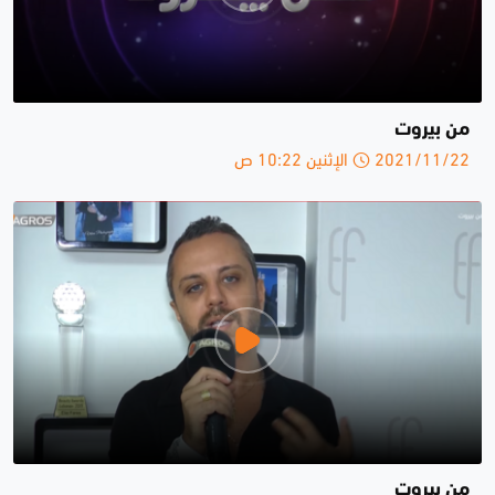
من بيروت
2021/11/22 الإثنين 10:22 ص
من بيروت