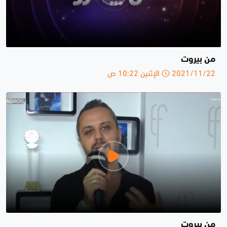
من بيروت
2021/11/22 الإثنين 10:22 ص
من بيروت