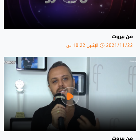
من بيروت
2021/11/22 الإثنين 10:22 ص
من بيروت