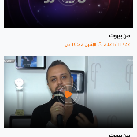
من بيروت
2021/11/22 الإثنين 10:22 ص
من بيروت