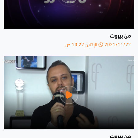
من بيروت
2021/11/22 الإثنين 10:22 ص
من بيروت