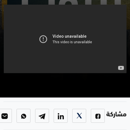
من بيروت
برنامج من بيروت
-
الحلقة 114
مشاركة