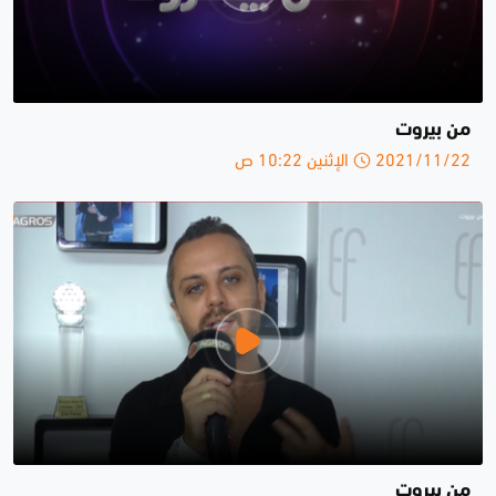
من بيروت
2021/11/22 الإثنين 10:22 ص
من بيروت