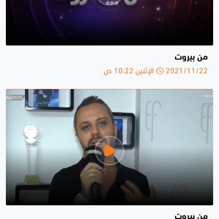
من بيروت
2021/11/22 الإثنين 10:22 ص
من بيروت