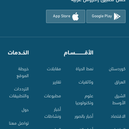
App Store
Google Play
⠀
الأقـــــــــــسـام
⠀
الخــدمات
کوردستان
نمط الحياة
مقابلات
خريطة
الموقع
العراق
وثائقيات
تقارير
الترددات
الشرق
علوم
مطبوعات
والتطبيقات
الأوسط
وتكنولوجيا
أخبار
حول
الاقتصاد
أخبار بالصور
ونشاطات
تواصل معنا