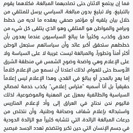
فما إن يجتمع الاثنان حتى تصاحبهما المبالغة، فكلاهما يقوم
بالتبليغ، ولا تبليغ بدون مبالغة، السياسي يرسل للمتلقي من
خلال بيان يلقيه أو مؤتمر صحفي يعقده ما لديه من خطط
وبرامج والمواطن هو المتلقي وهو الذي يتلقى كل شيء من
صدق وكذب، وكثيراً ما يبالغ السياسيون عندما يعدون بأن
خططهم ستحقق أكبر عائد وأن سياساتهم ستجعل الوطن
أكثر أمناً وتطوراً، والمبالغة ليست غريبة لا على السياسة ولا
على الإعلام وهي واضحة وضوح الشمس في منطقة الشرق
الأوسط حتى للعوام، لذلك اعتدنا أن نسمع من الإعلام كلاماً
إما يعج بالمدح أو يبالغ في القدح، وهذا الإعلام ليس إعلاماً
حقيقياً بل أنا أسميه "متراس إعلامي" يكذب خدمة لمصالح
السياسية والطائفية بمعزل عن المهنية والموضوعية، لذلك
فاليوم نحن نحتاج في العراق إلى وأد لإعلام المتاريس
واستبداله بإعلام شفاف وصحافة وطنية، وأن نتخلص من
جرعات المبالغة الزائدة، التي تتشابه كثيراً مع الزائدة الدودية
في جسم الإنسان التي حين تكبر وتتضخم تهدد الجسد فيصبح