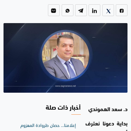
أخبار ذات صلة
د. سعد الهموندي
بداية دعونا نعترف
إعلامنا… حصان طروادة المهزوم