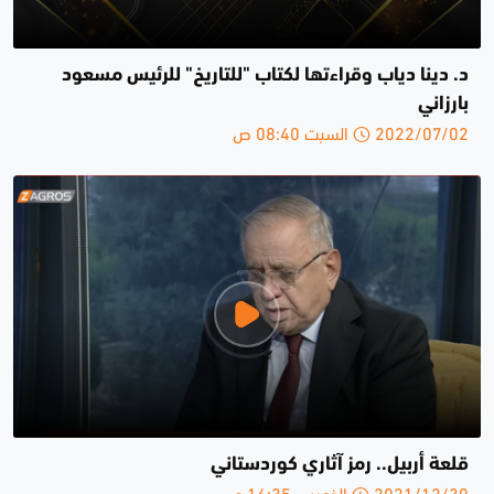
د. دينا دياب وقراءتها لكتاب "للتاريخ" للرئيس مسعود
بارزاني
2022/07/02 السبت 08:40 ص
قلعة أربيل.. رمز آثاري كوردستاني
2021/12/30 الخميس 16:35 م