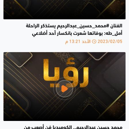
الفنان #محمد_حسين_عبدالرحيم يستذكر الراحلة
أمل_طه: بوفاتها شعرت بانكسار أحد أضلاعي
2023/02/05 الأحد 13:21 م
محمد حسين عبدالرحيم.. الكوميديا فن أصعب من