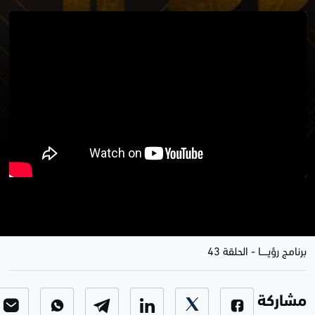
موضوع الحلقة .. طارق آكريي بين
المسرح والسينما والتلفزيون
برنامج رؤيـــــا
-
الحلقة 43
مشاركة