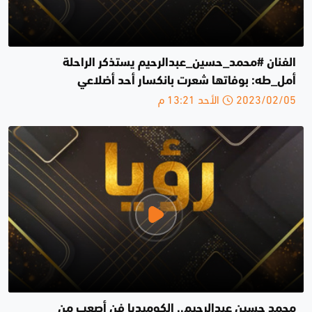
الفنان #محمد_حسين_عبدالرحيم يستذكر الراحلة
أمل_طه: بوفاتها شعرت بانكسار أحد أضلاعي
2023/02/05 الأحد 13:21 م
محمد حسين عبدالرحيم.. الكوميديا فن أصعب من