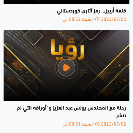
قلعة أربيل.. رمز آثاري كوردستاني
2022/07/02 السبت 08:52 ص
رحلة مع المهندس يونس عبد العزيز و"أوراقه التي لم
تنشر
2022/07/02 السبت 08:51 ص