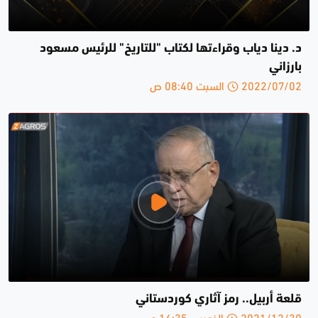
د. دينا دياب وقراءتها لكتاب "للتاريخ" للرئيس مسعود
بارزاني
2022/07/02 السبت 08:40 ص
قلعة أربيل.. رمز آثاري كوردستاني
2021/12/30 الخميس 16:35 م