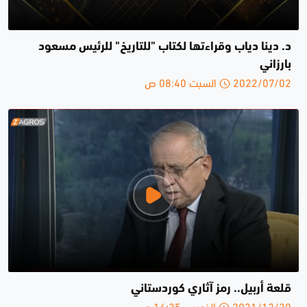
د. دينا دياب وقراءتها لكتاب "للتاريخ" للرئيس مسعود
بارزاني
2022/07/02 السبت 08:40 ص
قلعة أربيل.. رمز آثاري كوردستاني
2021/12/30 الخميس 16:35 م