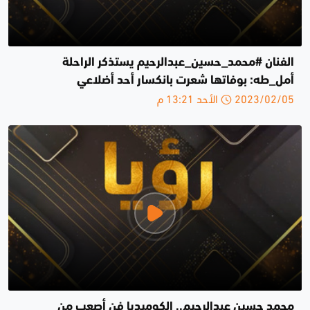
الفنان #محمد_حسين_عبدالرحيم يستذكر الراحلة
أمل_طه: بوفاتها شعرت بانكسار أحد أضلاعي
2023/02/05 الأحد 13:21 م
محمد حسين عبدالرحيم.. الكوميديا فن أصعب من