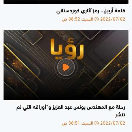
قلعة أربيل.. رمز آثاري كوردستاني
2022/07/02 السبت 08:52 ص
رحلة مع المهندس يونس عبد العزيز و"أوراقه التي لم
تنشر
2022/07/02 السبت 08:51 ص