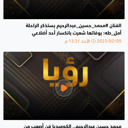
الفنان #محمد_حسين_عبدالرحيم يستذكر الراحلة
أمل_طه: بوفاتها شعرت بانكسار أحد أضلاعي
2023/02/05 الأحد 13:21 م
محمد حسين عبدالرحيم.. الكوميديا فن أصعب من