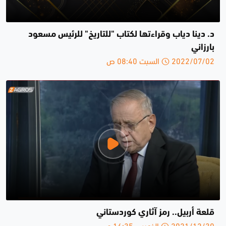
د. دينا دياب وقراءتها لكتاب "للتاريخ" للرئيس مسعود
بارزاني
2022/07/02 السبت 08:40 ص
قلعة أربيل.. رمز آثاري كوردستاني
2021/12/30 الخميس 16:35 م