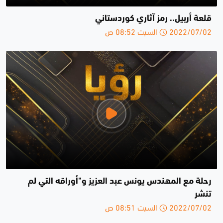
قلعة أربيل.. رمز آثاري كوردستاني
2022/07/02 السبت 08:52 ص
رحلة مع المهندس يونس عبد العزيز و"أوراقه التي لم
تنشر
2022/07/02 السبت 08:51 ص