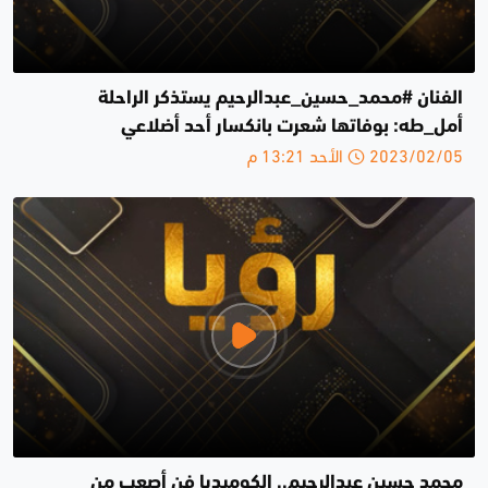
الفنان #محمد_حسين_عبدالرحيم يستذكر الراحلة
أمل_طه: بوفاتها شعرت بانكسار أحد أضلاعي
2023/02/05 الأحد 13:21 م
محمد حسين عبدالرحيم.. الكوميديا فن أصعب من