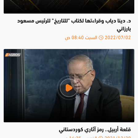
د. دينا دياب وقراءتها لكتاب "للتاريخ" للرئيس مسعود
بارزاني
2022/07/02 السبت 08:40 ص
قلعة أربيل.. رمز آثاري كوردستاني
2021/12/30 الخميس 16:35 م