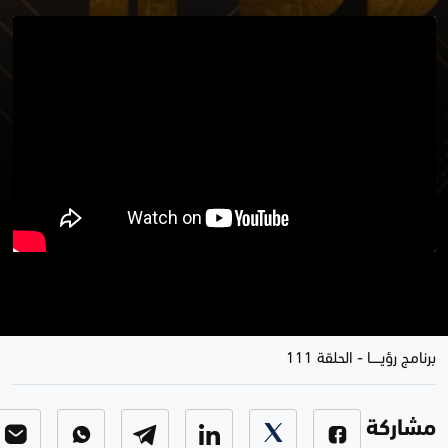
رحلة مع أوتار محفوظ آكريي برنامج
رؤيا
برنامج رؤيـــــا
-
الحلقة 111
مشاركة