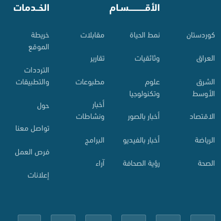
⠀
الأقـــــــــــسـام
⠀
الخــدمات
کوردستان
نمط الحياة
مقابلات
خريطة
الموقع
العراق
وثائقيات
تقارير
الترددات
الشرق
علوم
مطبوعات
والتطبيقات
الأوسط
وتكنولوجيا
أخبار
حول
الاقتصاد
أخبار بالصور
ونشاطات
تواصل معنا
الرياضة
أخبار بالفيديو
البرامج
فرص العمل
الصحة
رؤية الصحافة
آراء
إعلانات