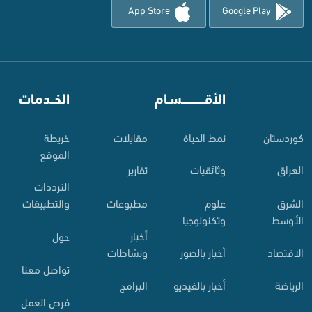
App Store
Google Play
⠀
الأقـــــــــــسـام
⠀
الخــدمات
کوردستان
نمط الحياة
مقابلات
خريطة
الموقع
العراق
وثائقيات
تقارير
الترددات
الشرق
علوم
مطبوعات
والتطبيقات
الأوسط
وتكنولوجيا
أخبار
حول
الاقتصاد
أخبار بالصور
ونشاطات
تواصل معنا
الرياضة
أخبار بالفيديو
البرامج
فرص العمل