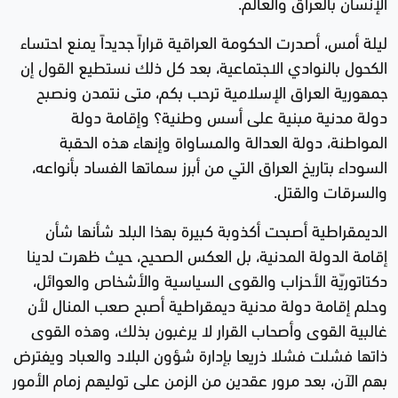
الإنسان بالعراق والعالم.
ليلة أمس، أصدرت الحكومة العراقية قراراً جديداً يمنع احتساء
الكحول بالنوادي الاجتماعية، بعد كل ذلك نستطيع القول إن
جمهورية العراق الإسلامية ترحب بكم، متى نتمدن ونصبح
دولة مدنية مبنية على أسس وطنية؟ وإقامة دولة
المواطنة، دولة العدالة والمساواة وإنهاء هذه الحقبة
السوداء بتاريخ العراق التي من أبرز سماتها الفساد بأنواعه،
والسرقات والقتل.
الديمقراطية أصبحت أكذوبة كبيرة بهذا البلد شأنها شأن
إقامة الدولة المدنية، بل العكس الصحيح، حيث ظهرت لدينا
دكتاتوريّة الأحزاب والقوى السياسية والأشخاص والعوائل،
وحلم إقامة دولة مدنية ديمقراطية أصبح صعب المنال لأن
غالبية القوى وأصحاب القرار لا يرغبون بذلك، وهذه القوى
ذاتها فشلت فشلا ذريعا بإدارة شؤون البلاد والعباد ويفترض
بهم الآن، بعد مرور عقدين من الزمن على توليهم زمام الأمور