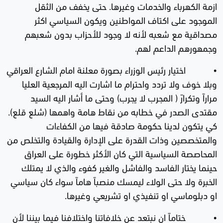
ازمة الكهرباء والخدمات وغيرها. حتى يخفف من الثقل
الموجود على اكتاف المواطنين ويكون السياسي اكثر
مصداقية مع شعبه لأنه لا وجود للأحزاب بدون شعبهم
وجمهورهم الداعم لهم.
• اختيار رئيس الوزراء بصورة معلنة امام الشارع العراقي
وبلا خوف ولا تردد واحترام ما اشارت اليه المرجعية العليا
مراراً وتكرارً ( المجرب لا يجرب) وحتى ما أشار اليه السيد
مقتدى الصدر في خطابه من نقاط هامة واهمها (شلع قلع).
كي يتكون لدينا حكومة صادقة فيها من الكفاءات
والمتخصصين وذات القدرة على الإدارة والقيادة والتخلص من
المحاصصة السياسية التي كان الأكثر خطورة على العراق
حينما يختار الفاسد والفاشل والغير كفوء والذي لا يمتلك
الخبرة ولا حتى الولاء ليمسك منصباً هاماً سواء كان سياسي
او دبلوماسي او تنفيذي او تشريعي وغيرها.
• ختاماً ان نبتعد عن خلافاتنا واختلافنا فيما بيننا لأن