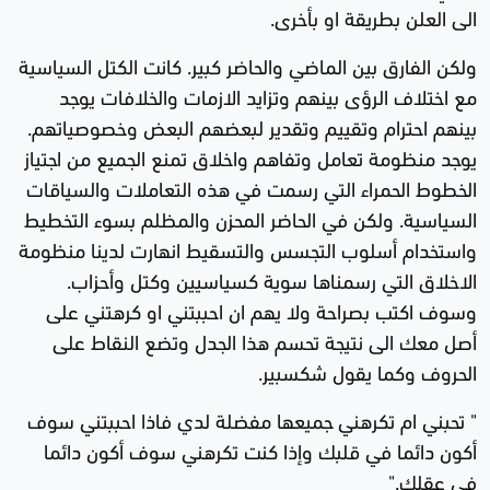
الى العلن بطريقة او بأخرى.
ولكن الفارق بين الماضي والحاضر كبير. كانت الكتل السياسية
مع اختلاف الرؤى بينهم وتزايد الازمات والخلافات يوجد
بينهم احترام وتقييم وتقدير لبعضهم البعض وخصوصياتهم.
يوجد منظومة تعامل وتفاهم واخلاق تمنع الجميع من اجتياز
الخطوط الحمراء التي رسمت في هذه التعاملات والسياقات
السياسية. ولكن في الحاضر المحزن والمظلم بسوء التخطيط
واستخدام أسلوب التجسس والتسقيط انهارت لدينا منظومة
الاخلاق التي رسمناها سوية كسياسيين وكتل وأحزاب.
وسوف اكتب بصراحة ولا يهم ان احببتني او كرهتني على
أصل معك الى نتيجة تحسم هذا الجدل وتضع النقاط على
الحروف وكما يقول شكسبير.
" تحبني ام تكرهني جميعها مفضلة لدي فاذا احببتني سوف
أكون دائما في قلبك وإذا كنت تكرهني سوف أكون دائما
في عقلك."