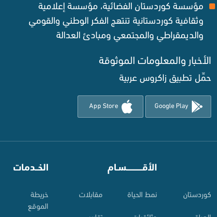
مؤسسة كوردستان الفضائية، مؤسسة إعلامية
وثقافية كوردستانية تنتهج الفكر الوطني والقومي
والديمقراطي والمجتمعي ومبادئ العدالة ‌
الأخبار والمعلومات الموثوقة‌
حمِّل تطبيق زاكروس عربية
App Store
Google Play
⠀
الأقـــــــــــسـام
⠀
الخــدمات
کوردستان
نمط الحياة
مقابلات
خريطة
الموقع
العراق
وثائقيات
تقارير