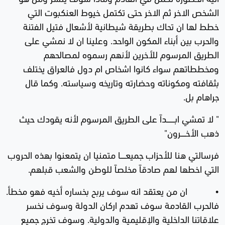
الشخص الاخر ثم الاخر حتى تكتمل خيوط العنكبوت التي
خطط لها ان تحاك بطريقة شيطانية لأشعال فتيل الفتنة
والحرب بين أبناء المكون الواحد. وعلينا ان لا نمشي على
الطريق المرسوم للأخرين لأنهم رسموه لمصالحهم
ومخططاتهم سواء كانوا اشخاص ام دول فالعراق يختلف
بثقافته ومكوناته وحضارته وتاريخه وسياسته. وكما قال
جراهام بل.
" لا تمشي ابــــــــداً على الطريق المرسوم لأنه يقودك حيث
ذهب الأخـــــرون"
فرسالتي هنا للأحزاب جميعـــــا متمنيا ان يتمعنوا بهذه الحروب
التي اخطها لهم صادقاً مخلصاً للوطن والشعب قبلهم.
• ان من يعتقد انه سوف يربح بخساره أخيه فهو مخطأ.
فالحرب القادمة سوف تهدم اركان الدولة وسوف نخسر
علاقاتنا الداخلية والإقليمية والدولية. وسوف تخرج جميع