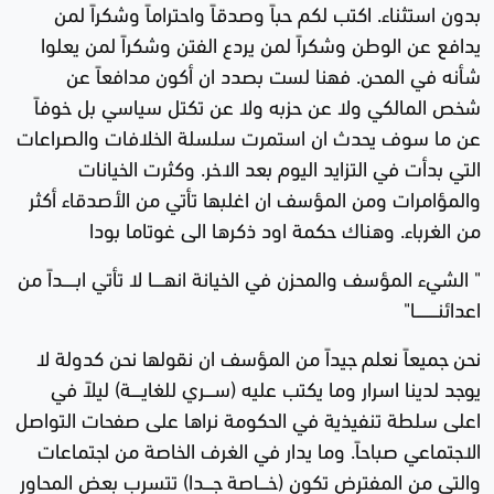
بدون استثناء. اكتب لكم حباً وصدقاً واحتراماً وشكراً لمن
يدافع عن الوطن وشكراً لمن يردع الفتن وشكراً لمن يعلوا
شأنه في المحن. فهنا لست بصدد ان أكون مدافعاً عن
شخص المالكي ولا عن حزبه ولا عن تكتل سياسي بل خوفاً
عن ما سوف يحدث ان استمرت سلسلة الخلافات والصراعات
التي بدأت في التزايد اليوم بعد الاخر. وكثرت الخيانات
والمؤامرات ومن المؤسف ان اغلبها تأتي من الأصدقاء أكثر
من الغرباء. وهناك حكمة اود ذكرها الى غوتاما بودا
" الشيء المؤسف والمحزن في الخيانة انهـــــا لا تأتي ابــــــداً من
اعدائنــــــــــا"
نحن جميعاً نعلم جيداً من المؤسف ان نقولها نحن كدولة لا
يوجد لدينا اسرار وما يكتب عليه (ســــري للغايـــــة) ليلاً في
اعلى سلطة تنفيذية في الحكومة نراها على صفحات التواصل
الاجتماعي صباحاً. وما يدار في الغرف الخاصة من اجتماعات
والتي من المفترض تكون (خــــاصة جــــدا) تتسرب بعض المحاور