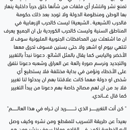
تمنع نشر وانتشار أي ملفات من شأنها خلق حرباً داخلية ينهار
بها الوطن ومنظومة الدولة ولا توجد بعد ذلك حكومة
فالحرب (الشيعية ـ الشيعية) ليست كالحرب الإرهابية في
المناطق السنية وليست كالحرب الكوردية بل ان الجميع يعرف
ان ما اشتعلت بين المحافظات الجنوبية المليونية سوف لا
تنتهي بيوم او اشهر ولا حتى بسنين فسوف تحرق معها
الأخضر واليابس كما يقال بالمثل الشائع. دعونا نبدأ بالتغيير
والتجديد ونرسم صورة رائعة عن العراق وشعبه دعونا نتفق
على الأخطاء ونؤمن في بداية مختلفة فلا يستطيع أي
شخص او دولة مهما كانت علاقتنا بهم ان يحدثوا لنا تغيير
فلا بد من ان لهم مصالح خاصة بهم دعونا من يبدأ التغيير
كما قال غـــــاندي.
" كن أنت التغييـــــــــر الذي تـــــــــــــــريد ان تـــراه في هذا العالـــــــــم"
بعيداً عن طريقة التسريب للمقطع ومن نشره وكيف وصل
اليه الخطورة تكمن في القادم وماذا سوف ينشر ومن هو