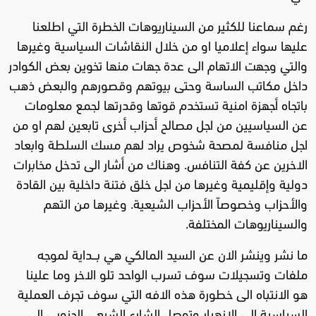
رغم سماعنا للكثير من السيناريوهات الخطرة التي اطلعنا
عليها سواء إعلاميا او من خلال النقاشات السياسية وغيرها
والتي وجهت الاتهام الى عدة جهات منها تخوين بعض الكوادر
داخل مكاتب الساسة وحتى بيوتهم وقصورهم والبعض ذهب
باتجاه أجهزة امنية تستخدم قوتها وقدرتها لجمع معلومات
عن السياسيين من اجل مصالح أحزاب أخرى تابعين لهم او من
اجل منافسة لمصحة شخوص يراد لهم مسك السلطة وابعاد
الاخرين عن كفة التنافس. وهناك من أشار الى تدخل مخابرات
دولية وإقليمية وغيرها من اجل خلق فتنة داخلية بين القادة
والأحزاب وخصوصاً الأحزاب الشيعية. وغيرها من التهم
والسيناريوهات المختلفة.
ما نشر وينشر الان عن السيد المالكي هي بـــداية لموجه
ملفات وتسجيلات سوف تسرب الواحد تلو الاخر وما علينا
هو الانتباه الى خطورة هذه الافه التي سوف تجرف العملية
السياسية الى الانهيار وتوصل الشارع الشيعي الجنوبي الى