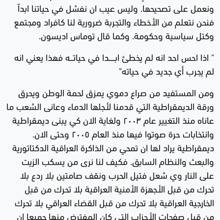
ونعمل على تصحيحها. وليس عيب ان نفشل في حياتنا ابداً
فنحن نتعلم من الأخطاء والتجربة ضرورية لنا كافراد ومجتمع
وكتل سياسية وحكومة. وكما قال توماس اديسون.
" اذا احس احد انه لم يخطئ ابــــــدا في حياتـــه فهذا يعني انه
لم يجرب أي جديد في حياته"
ومن المستفيد من صراع دموي يمزق لحمة الوطن ويحرق
ورقة الديمقراطية التي قدمنا لأجلها الدماء وعانى الشعب ما
عاناه منذ التغيير عام ٢٠٠٣ ولغاية الان كي يبنى ديمقراطية
وانتخابات حرة صوتوا فيها منذ العام ٢٠٠٥ وحتى الان.
ديمقراطية يراد لها ان تمحي من الذاكرة العراقية الدكتاتورية
والبعث والنظام السابق. فكيف لنا نرى من يسكب الزيت
على النار وي شعل فتيل الحرب ونقف صامتين بلا ردع بلا
تحرك من قبل الأجهزة الأمنية العراقية بلا تحرك من قبل
الخارجية العراقية بلا تحرك من قبل القضاء العراقي بلا تحرك
من قبل صفحات الأحزاب التي كان المفترض منها جميعا ان