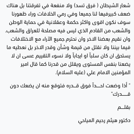
شعار الشيطان ( فرق تسد) ولا منفعة في تفرقتنا بل هناك
ضعف كبيرفيها لنا جميعا وفي رمي الخلافات وراء ظهورنا
سوف نكون اقوى واكثر حكمة وعقلانية في حماية الوطن
والشعب من القادم الذي ليس فيه مصلحة للعراق والشعب.
وان نقيم بعضنا الاخر وان نحترم جميع الآراء مع الاختلافات
فيما بيننا ولا نقلل من قيمة وشأن وقدر الاخر بل نعطيه ما
يستحق ان كان سلباً او ايجاباً ولا نسوء التقييم عسى ان لا
يضعنا بنفس المستوى ويقلل من قدرنا كما قال امير
المؤمنين الامام علي (عليه السلام).
" أذا وضعت احــــــداً فوق قــــدره فتوقع منه ان يضعك دون
قـــــــــدرك"
بقلـــــم
دكتور هيثم رحيم المياحي